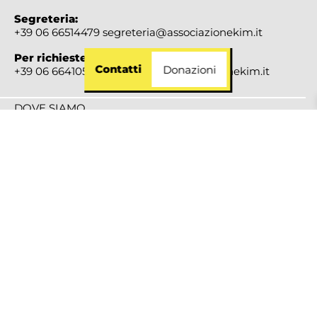
Segreteria:
+39 06 66514479
segreteria@associazionekim.it
Per richieste d’aiuto:
Contatti
Donazioni
+39 06 66410517
accoglienza@associazionekim.it
DOVE SIAMO
Via di Villa Troili, 46 00163 Roma
SERVIZIO CIVILE UNIVERSALE
ISTITUTO ITALIANO DELLA DONAZIONE