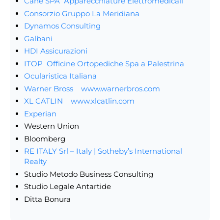
Canè SPA Apparecchiature Elettromedicali
Consorzio Gruppo La Meridiana
Dynamos Consulting
Galbani
HDI Assicurazioni
ITOP Officine Ortopediche Spa a Palestrina
Ocularistica Italiana
Warner Bross
www.warnerbros.com
XL CATLIN
www.xlcatlin.com
Experian
Western Union
Bloomberg
RE ITALY Srl – Italy | Sotheby’s International
Realty
Studio Metodo Business Consulting
Studio Legale Antartide
Ditta Bonura