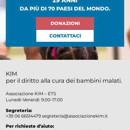
29 ANNI
DA PIÙ DI 70 PAESI DEL MONDO.
DONAZIONI
CONTATTACI
KIM
per il diritto alla cura dei bambini malati.
Associazione KIM – ETS
Lunedì-Venerdì: 9.00-17.00
Segreteria:
+39 06 66514479
segreteria@associazionekim.it
Per richieste d’aiuto: