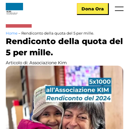
Skip
to
Dona Ora
Menu
content
Home
Home
–
Rendiconto della quota del 5 per mille.
Chi siamo
Rendiconto della quota del
Cosa facciamo
5 per mille.
Articolo di: Associazione Kim
Cosa puoi fare
Hai bisogno di KIM?
Blog
Contatti